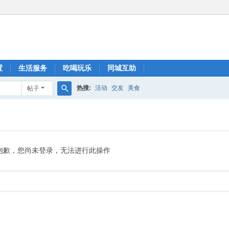
置
生活服务
吃喝玩乐
同城互助
热搜:
活动
交友
美食
帖子
搜
索
抱歉，您尚未登录，无法进行此操作