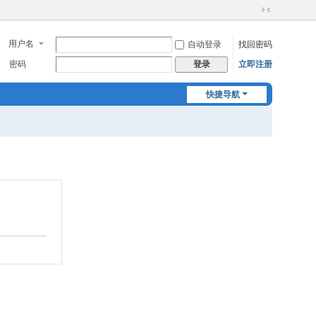
切
换
用户名
自动登录
找回密码
到
窄
密码
立即注册
登录
版
快捷导航