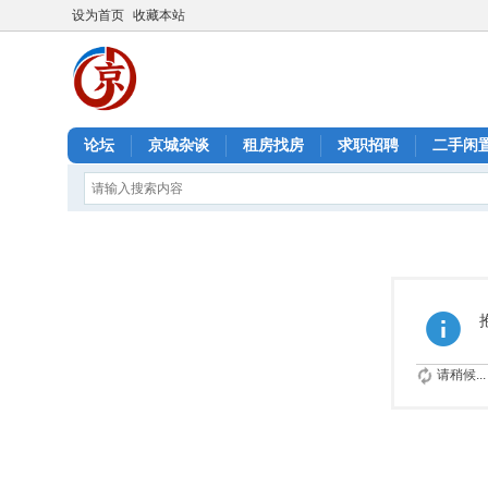
设为首页
收藏本站
论坛
京城杂谈
租房找房
求职招聘
二手闲
请稍候...