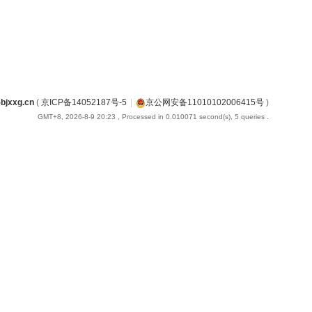
jxxg.cn
(
京ICP备14052187号-5
|
京公网安备11010102006415号
)
GMT+8, 2026-8-9 20:23
, Processed in 0.010071 second(s), 5 queries .