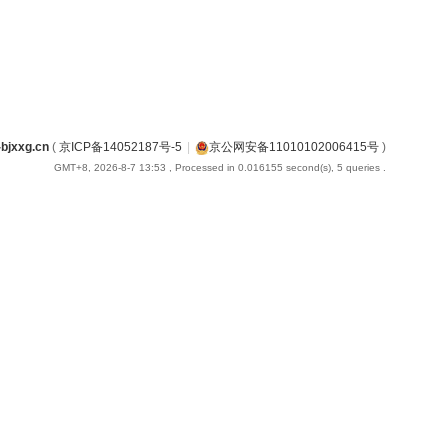
jxxg.cn
(
京ICP备14052187号-5
|
京公网安备11010102006415号
)
GMT+8, 2026-8-7 13:53
, Processed in 0.016155 second(s), 5 queries .