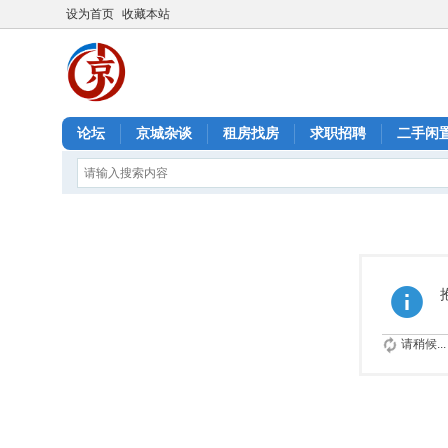
设为首页
收藏本站
论坛
京城杂谈
租房找房
求职招聘
二手闲
请稍候...