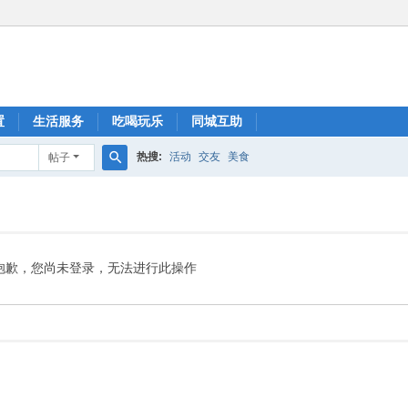
置
生活服务
吃喝玩乐
同城互助
热搜:
活动
交友
美食
帖子
搜
索
抱歉，您尚未登录，无法进行此操作