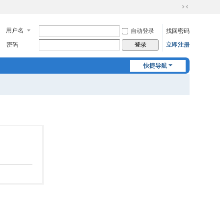
切
换
用户名
自动登录
找回密码
到
窄
密码
立即注册
登录
版
快捷导航