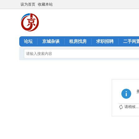
设为首页
收藏本站
论坛
京城杂谈
租房找房
求职招聘
二手闲
请稍候...