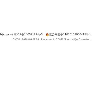
jxxg.cn
(
京ICP备14052187号-5
|
京公网安备11010102006415号
)
GMT+8, 2026-8-8 02:06
, Processed in 0.009827 second(s), 5 queries .