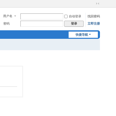
切
换
用户名
自动登录
找回密码
到
窄
密码
立即注册
登录
版
快捷导航