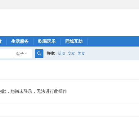
置
生活服务
吃喝玩乐
同城互助
热搜:
活动
交友
美食
帖子
搜
索
抱歉，您尚未登录，无法进行此操作