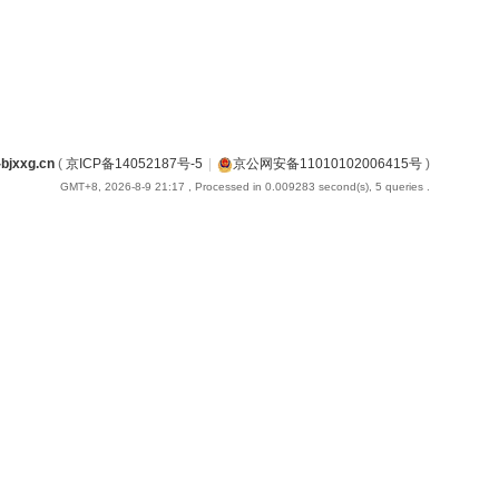
jxxg.cn
(
京ICP备14052187号-5
|
京公网安备11010102006415号
)
GMT+8, 2026-8-9 21:17
, Processed in 0.009283 second(s), 5 queries .