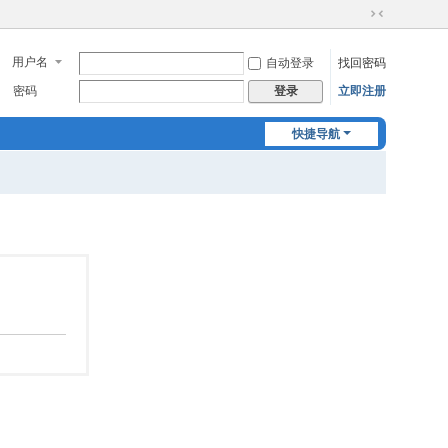
切
换
用户名
自动登录
找回密码
到
窄
密码
立即注册
登录
版
快捷导航