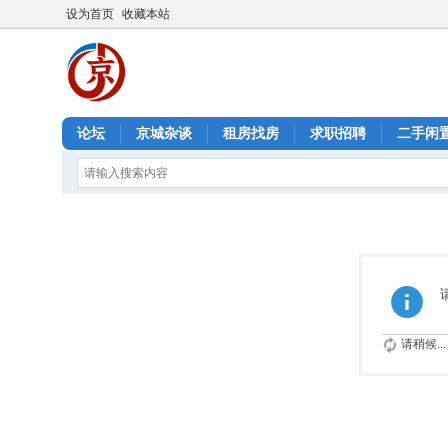
设为首页
收藏本站
论坛
京城杂谈
租房找房
求职招聘
二手闲
请稍候...