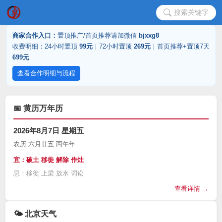
搜索关键字
商家合作入口：
置顶推广/首页推荐请加微信
bjxxg8
收费明细：24小时置顶
99元
｜72小时置顶
269元
｜首页推荐+置顶7天
699元
查看合作明细与流程
📅 黄历万年历
2026年8月7日 星期五
农历 六月廿五 丙午年
宜：破土 移徙 解除 作灶
忌：移徙 上梁 放水 词讼
查看详情 →
🌤️ 北京天气