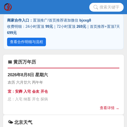
搜索关键字
商家合作入口：
置顶推广/首页推荐请加微信
bjxxg8
收费明细：24小时置顶
99元
｜72小时置顶
269元
｜首页推荐+置顶7天
699元
查看合作明细与流程
📅 黄历万年历
2026年8月8日 星期六
农历 六月廿六 丙午年
宜：安葬 入宅 会友 开仓
忌：入宅 纳畜 开仓 探病
查看详情 →
🌤️ 北京天气