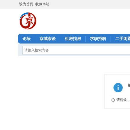
设为首页
收藏本站
论坛
京城杂谈
租房找房
求职招聘
二手闲
请稍候...