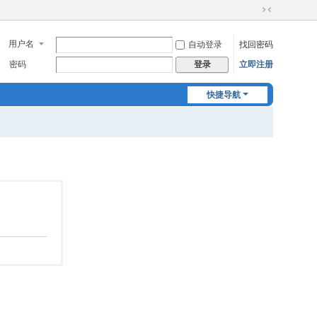
切
换
用户名
自动登录
找回密码
到
窄
密码
立即注册
登录
版
快捷导航