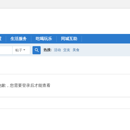
置
生活服务
吃喝玩乐
同城互助
热搜:
活动
交友
美食
帖子
搜
索
抱歉，您需要登录后才能查看