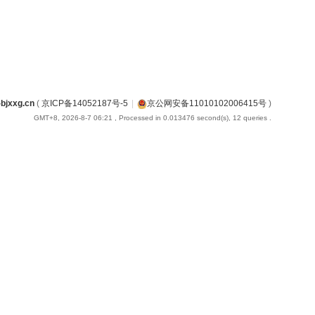
jxxg.cn
(
京ICP备14052187号-5
|
京公网安备11010102006415号
)
GMT+8, 2026-8-7 06:21
, Processed in 0.013476 second(s), 12 queries .