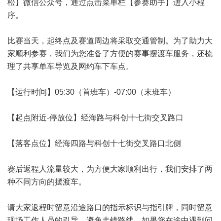
松】微信公众号，通过点击菜单栏【参赛助手】进入小程
序。
比赛当天，起终点及赛道周边将采取交通管制。为了助力大
家顺利参赛，我们为您准备了方便的赛事摆渡车服务，还梳
理了共享单车导览及网约车下车点。
【运行时间】05:30（首班车）-07:00（末班车）
【起点附近-停放位】经海路与科创十七街交叉路口
【落客点位】经海四路与科创十七街交叉路口北侧
赛后返程人流量较大，为方便大家顺利出行，我们安排了两
种不同方向的摆渡车。
请大家返程时留意沿途路口的指示标识与指引牌，同时留意
现场工作人员的引导，避免走错路线。如果您在途中遇到问