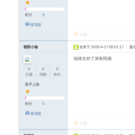
积分
0
发消息
回复
朝阳小杨
发表于 2026-4-17 00:51:17
|
显
说得太对了深有同感
0
0
0
主题
回帖
积分
新手上路
积分
0
发消息
回复