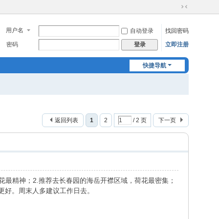
切
换
用户名
自动登录
找回密码
到
窄
密码
立即注册
登录
版
快捷导航
返回列表
1
2
/ 2 页
下一页
花最精神；2.推荐去长春园的海岳开襟区域，荷花最密集；
度更好。周末人多建议工作日去。