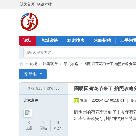
设为首页
收藏本站
论坛
京城杂谈
租房找房
求职招聘
二手闲
»
论坛
›
吃喝玩乐
›
景点攻略
›
圆明园荷花节来了 拍照攻略分
北
发新帖
京
圆明园荷花节来了 拍照攻略
查看:
923
|
回复:
33
信
息
北京唐泽
发表于 2026-4-17 00:58:01
|
显
港
圆明园的荷花季又到了！今年荷花
3.带长焦镜头可以拍到很好的特
0
2
0
主题
回帖
积分