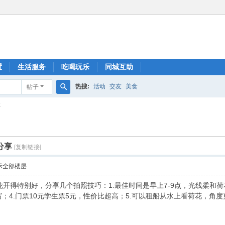
置
生活服务
吃喝玩乐
同城互助
热搜:
活动
交友
美食
帖子
搜
享
索
分享
[复制链接]
示全部楼层
开得特别好，分享几个拍照技巧：1.最佳时间是早上7-9点，光线柔和荷
写；4.门票10元学生票5元，性价比超高；5.可以租船从水上看荷花，角