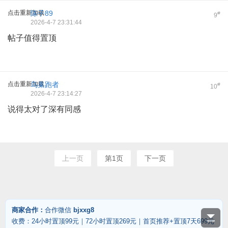
点击重新加载
陈子89
#
9
2026-4-7 23:31:44
帖子值得置顶
点击重新加载
鸟巢跑者
#
10
2026-4-7 23:14:27
说得太对了深有同感
上一页
第1页
下一页
商家合作：
合作微信
bjxxg8
收费：24小时置顶99元｜72小时置顶269元｜首页推荐+置顶7天699元