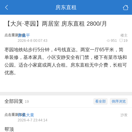
房东直租
【大兴·枣园】两居室 房东直租 2800/月
点击重新加载
萧鑫平
楼主
2026-4-8 00:07:43
951
19
枣园地铁站步行5分钟，4号线直达。两室一厅65平米，简
单装修，基本家具。小区安静安全有门禁，楼下有菜市场和
公园。适合小家庭或两人合租。房东直租无中介费，长租可
优惠。
全部回复
看全部
倒序浏览
19
点击重新加载
怀柔大黄
沙发
2026-4-7 23:44:14
帮顶