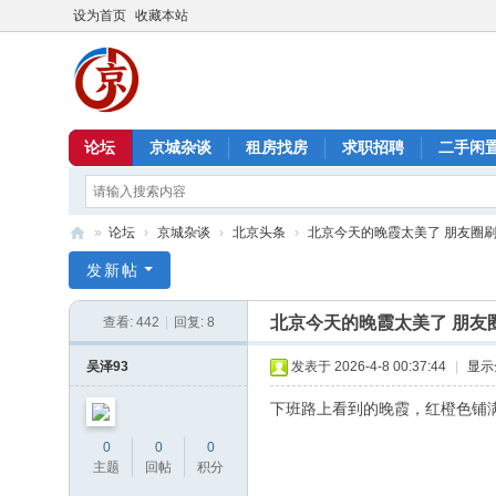
设为首页
收藏本站
论坛
京城杂谈
租房找房
求职招聘
二手闲
»
论坛
›
京城杂谈
›
北京头条
›
北京今天的晚霞太美了 朋友圈
北
发新帖
京
北京今天的晚霞太美了 朋友
查看:
442
|
回复:
8
信
息
吴泽93
发表于 2026-4-8 00:37:44
|
显示
港
下班路上看到的晚霞，红橙色铺
0
0
0
主题
回帖
积分