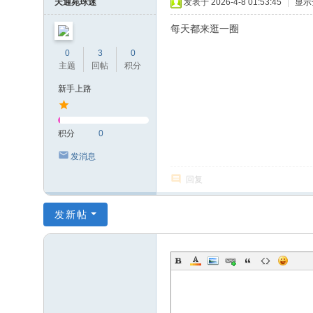
天通苑球迷
发表于 2026-4-8 01:53:45
|
显示
每天都来逛一圈
0
3
0
主题
回帖
积分
新手上路
积分
0
发消息
回复
发新帖