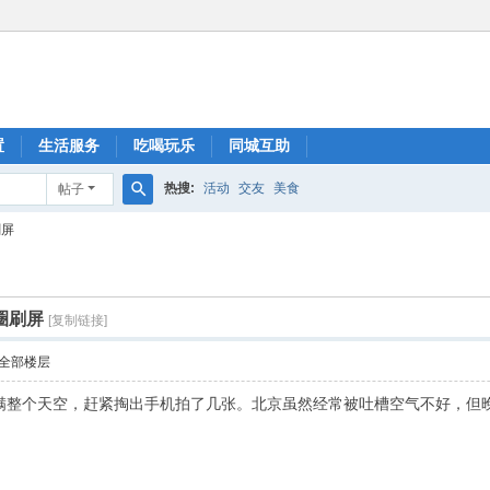
置
生活服务
吃喝玩乐
同城互助
热搜:
活动
交友
美食
帖子
搜
刷屏
索
圈刷屏
[复制链接]
全部楼层
满整个天空，赶紧掏出手机拍了几张。北京虽然经常被吐槽空气不好，但