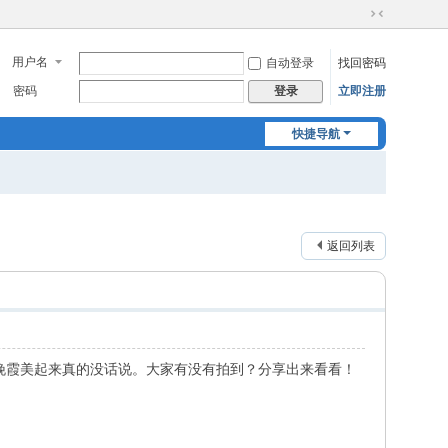
切
换
用户名
自动登录
找回密码
到
窄
密码
立即注册
登录
版
快捷导航
返回列表
晚霞美起来真的没话说。大家有没有拍到？分享出来看看！