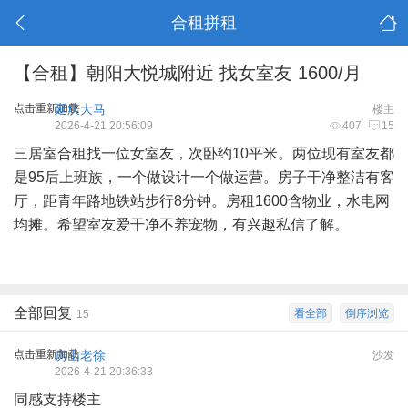
合租拼租
【合租】朝阳大悦城附近 找女室友 1600/月
点击重新加载
延庆大马
楼主
2026-4-21 20:56:09
407
15
三居室合租找一位女室友，次卧约10平米。两位现有室友都
是95后上班族，一个做设计一个做运营。房子干净整洁有客
厅，距青年路地铁站步行8分钟。房租1600含物业，水电网
均摊。希望室友爱干净不养宠物，有兴趣私信了解。
全部回复
看全部
倒序浏览
15
点击重新加载
房山老徐
沙发
2026-4-21 20:36:33
同感支持楼主