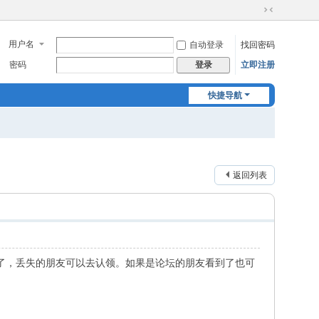
切
换
用户名
自动登录
找回密码
到
窄
密码
立即注册
登录
版
快捷导航
返回列表
了，丢失的朋友可以去认领。如果是论坛的朋友看到了也可