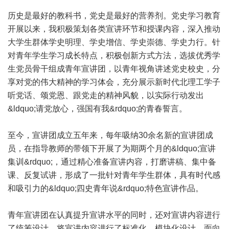
历史是最好的教科书，党史是最好的营养剂。党史学习教育
开展以来，我积极策划各类宣讲环节和授课内容，深入推动
大学生群体学史明理、学史增信、学史崇德、学史力行。针
对青年学生学习成长特点，积极创新方式方法，选拔优秀学
生党员骨干组成青年宣讲团，以青年视角讲述党史校史，分
享对党的伟大精神的学习体会，充分展示新时代北理工学子
听党话、颂党恩、跟党走的精神风貌，以实际行动发出
&ldquo;请党放心，强国有我&rdquo;的青春誓言。
至今，宣讲团成立五年来，每年吸纳30余名新的宣讲团成
员，在指导教师的带领下开展了为期两个月的&ldquo;宣讲
集训&rdquo;，通过精心准备宣讲内容，打磨讲稿、集中备
课、反复试讲，形成了一批针对青年学生群体，具有时代感
和吸引力的&ldquo;四史青年说&rdquo;特色宣讲作品。
青年宣讲团在认真提升宣讲水平的同时，还对宣讲内容进行
了统筹设计，将宣讲内容进行了标准化、模块化设计，面向