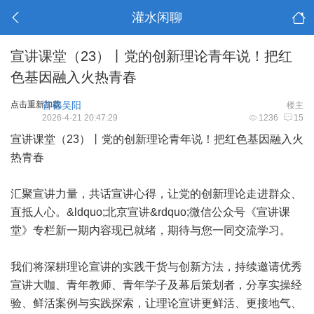
灌水闲聊
宣讲课堂（23）丨党的创新理论青年说！把红
色基因融入火热青春
点击重新加载
首都吴阳
楼主
2026-4-21 20:47:29
1236
15
宣讲课堂（23）丨党的创新理论青年说！把红色基因融入火
热青春
汇聚宣讲力量，共话宣讲心得，让党的创新理论走进群众、
直抵人心。&ldquo;北京宣讲&rdquo;微信公众号《宣讲课
堂》专栏新一期内容现已就绪，期待与您一同交流学习。
我们将深耕理论宣讲的实践干货与创新方法，持续邀请优秀
宣讲大咖、青年教师、青年学子及幕后策划者，分享实操经
验、鲜活案例与实践探索，让理论宣讲更鲜活、更接地气、