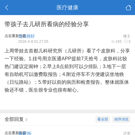
医疗健康
带孩子去儿研所看病的经验分享
点击重新加载
北京韩轩
楼主
2026-4-8 01:27:05
245
3
上周带娃去首都儿科研究所（儿研所）看了个皮肤科，分享
一下经验。1.挂号用京医通APP提前7天抢号，皮肤科比较
热门建议定闹钟；2.早上8点前到可以少排队；3.地下一层
有自助机可以缴费取报告；4.附近停车不方便建议坐地铁
（日坛路站）；5.带好以前的病历和检查报告。整体就医体
验还不错，医生很专业也很有耐心。
全部回复
看全部
倒序浏览
3
点击重新加载
崔超96
沙发