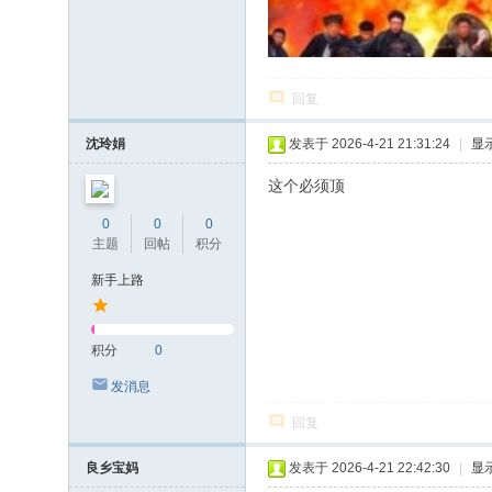
回复
沈玲娟
发表于 2026-4-21 21:31:24
|
显
这个必须顶
0
0
0
主题
回帖
积分
新手上路
积分
0
发消息
回复
良乡宝妈
发表于 2026-4-21 22:42:30
|
显