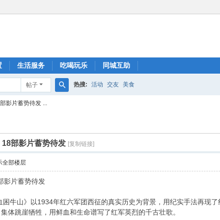
置
生活服务
吃喝玩乐
同城互助
热搜:
活动
交友
美食
帖子
搜
影片蓄势待发 ...
索
18部影片蓄势待发
[复制链接]
示全部楼层
部影片蓄势待发
血困牛山》以1934年红六军团西征的真实历史为背景，用纪实手法再现
，集体跳崖牺牲，用鲜血和生命谱写了红军英烈的千古壮歌。