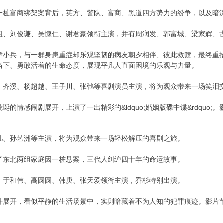
一桩富商绑架案背后，英方、警队、富商、黑道四方势力的纷争，以及暗
祖、刘俊谦、吴慷仁、谢君豪领衔主演，并有周润发、郭富城、梁家辉、
章小兵，与一群身患重症却乐观坚韧的病友朝夕相伴、彼此救赎，最终重
当下、勇敢活着的生命态度，展现平凡人直面困境的乐观与力量。
、齐溪、杨超越、王子川、张弛等喜剧演员主演，将为观众带来一场笑泪
诞的情感闹剧展开，上演了一出精彩的&ldquo;婚姻版碟中谍&rdquo
凡、孙艺洲等主演，将为观众带来一场轻松解压的喜剧之旅。
了东北两组家庭因一桩悬案，三代人纠缠四十年的命运故事。
，于和伟、高圆圆、韩庚、张天爱领衔主演，乔杉特别出演。
件展开，看似平静的生活场景中，实则暗藏着不为人知的犯罪痕迹。影片