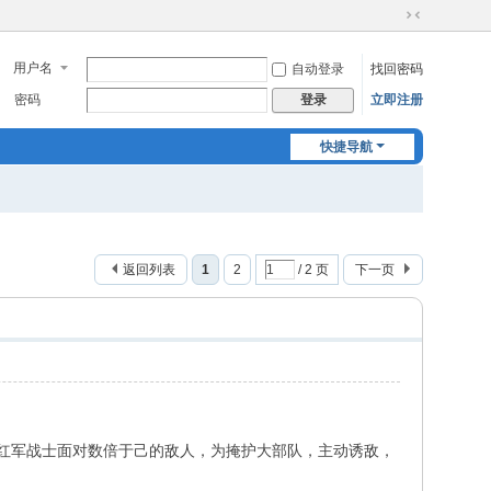
切
换
用户名
自动登录
找回密码
到
窄
密码
立即注册
登录
版
快捷导航
返回列表
1
2
/ 2 页
下一页
了红军战士面对数倍于己的敌人，为掩护大部队，主动诱敌，