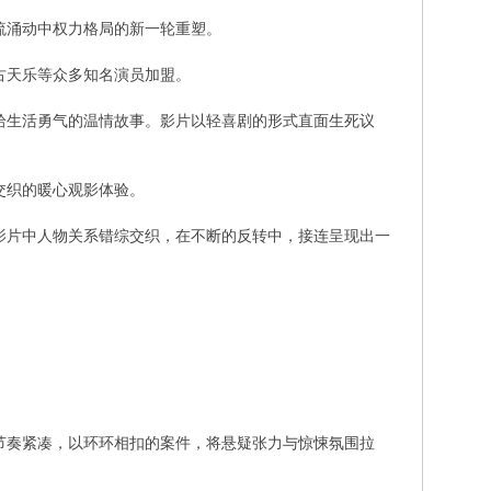
流涌动中权力格局的新一轮重塑。
古天乐等众多知名演员加盟。
拾生活勇气的温情故事。影片以轻喜剧的形式直面生死议
交织的暖心观影体验。
;。影片中人物关系错综交织，在不断的反转中，接连呈现出一
节奏紧凑，以环环相扣的案件，将悬疑张力与惊悚氛围拉