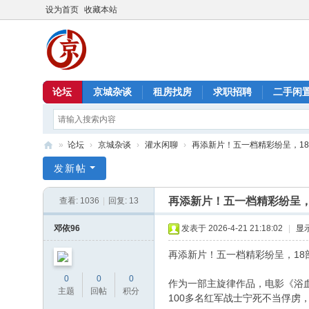
设为首页
收藏本站
论坛
京城杂谈
租房找房
求职招聘
二手闲
»
论坛
›
京城杂谈
›
灌水闲聊
›
再添新片！五一档精彩纷呈，18部
北
发新帖
京
再添新片！五一档精彩纷呈，
查看:
1036
|
回复:
13
信
息
邓依96
发表于 2026-4-21 21:18:02
|
显
港
再添新片！五一档精彩纷呈，18
0
0
0
作为一部主旋律作品，电影《浴
主题
回帖
积分
100多名红军战士宁死不当俘虏