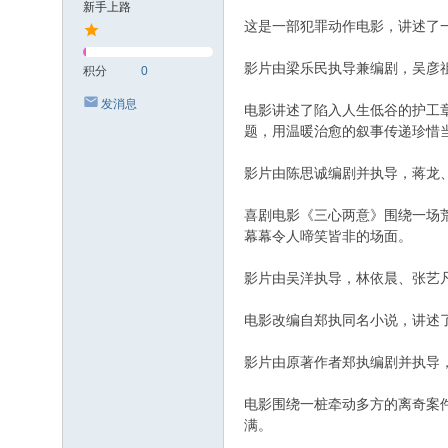
新手上路
这是一部犯罪动作电影，讲述了
影片由梁乐民执导兼编剧，吴彦
积分
0
发消息
电影讲述了陷入人生低谷的护工
题，用温暖治愈的叙事传递珍惜
影片由陈思诚编剧并执导，蒋龙
喜剧电影《三心两意》围绕一场荒
幕幕令人啼笑皆非的场面。
影片由吴洋执导，林依晨、张艺
电影改编自郑执同名小说，讲述
影片由原著作者郑执编剧并执导
电影围绕一桩牵动多方的离奇案
满。