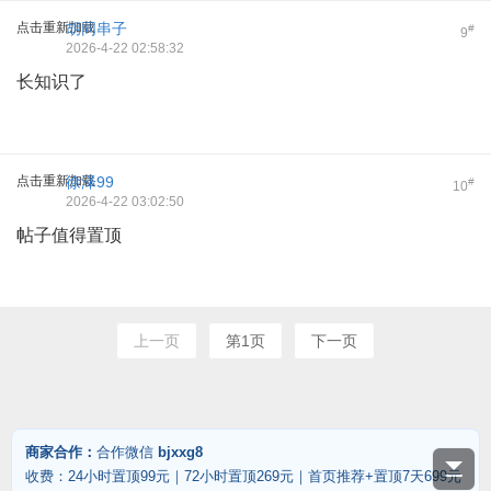
点击重新加载
胡同串子
#
9
2026-4-22 02:58:32
长知识了
点击重新加载
徐泽99
#
10
2026-4-22 03:02:50
帖子值得置顶
上一页
第1页
下一页
商家合作：
合作微信
bjxxg8
收费：24小时置顶99元｜72小时置顶269元｜首页推荐+置顶7天699元