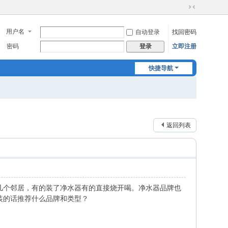
切
换
用户名
自动登录
找回密码
到
窄
密码
立即注册
登录
版
快捷导航
返回列表
几个邻居，有的装了净水器有的直接烧开喝。净水器品牌也
装的话推荐什么品牌和类型？