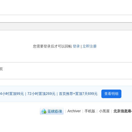
您需要登录后才可以回帖
登录
|
立即注册
页
4小时置顶99元｜72小时置顶269元｜首页推荐+置顶7天699元
查看明细
|
Archiver
|
手机版
|
小黑屋
|
北京信息港-b