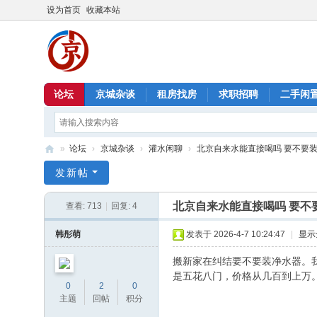
设为首页
收藏本站
论坛
京城杂谈
租房找房
求职招聘
二手闲
»
论坛
›
京城杂谈
›
灌水闲聊
›
北京自来水能直接喝吗 要不要
北
发新帖
京
北京自来水能直接喝吗 要不
查看:
713
|
回复:
4
信
息
韩彤萌
发表于 2026-4-7 10:24:47
|
显示
港
搬新家在纠结要不要装净水器。
是五花八门，价格从几百到上万
0
2
0
主题
回帖
积分