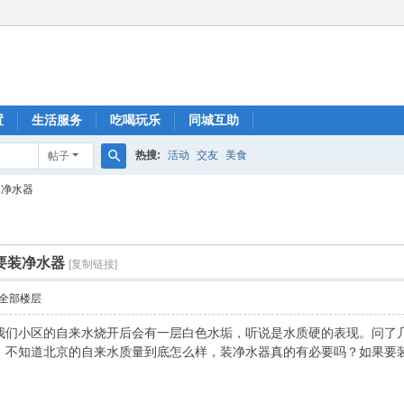
置
生活服务
吃喝玩乐
同城互助
热搜:
活动
交友
美食
帖子
搜
装净水器
索
要装净水器
[复制链接]
全部楼层
我们小区的自来水烧开后会有一层白色水垢，听说是水质硬的表现。问了
。不知道北京的自来水质量到底怎么样，装净水器真的有必要吗？如果要