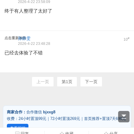
2026-4-22 23:58:09
终于有人整理了太好了
点击重新加载
孙静雯
#
10
2026-4-22 23:48:28
已经去体验了不错
上一页
第1页
下一页
商家合作：
合作微信
bjxxg8
收费：24小时置顶99元｜72小时置顶269元｜首页推荐+置顶7天699元
查看明细
回复
收藏
分享