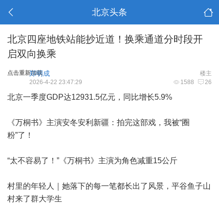
北京头条
北京四座地铁站能抄近道！换乘通道分时段开
启双向换乘
点击重新加载
郑明成
楼主
2026-4-22 23:47:29
1588
26
北京一季度GDP达12931.5亿元，同比增长5.9%
《万桐书》主演安冬安利新疆：拍完这部戏，我被“圈
粉”了！
“太不容易了！”《万桐书》主演为角色减重15公斤
村里的年轻人｜她落下的每一笔都长出了风景，平谷鱼子山
村来了群大学生