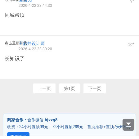
袁然99
9
2026-4-22 23:44:33
同城帮顶
点击重新加载
王府井设计师
#
10
2026-4-22 23:39:20
长知识了
上一页
第1页
下一页
商家合作：
合作微信
bjxxg8
收费：24小时置顶99元｜72小时置顶269元｜首页推荐+置顶7天699元
查看明细