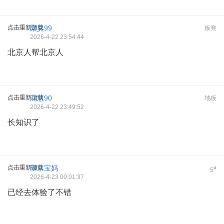
点击重新加载
梁昊99
板凳
2026-4-22 23:54:44
北京人帮北京人
点击重新加载
沈慧90
地板
2026-4-22 23:49:52
长知识了
点击重新加载
望京宝妈
#
5
2026-4-23 00:01:37
已经去体验了不错