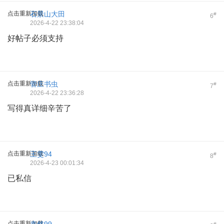
点击重新加载
石景山大田
#
6
2026-4-22 23:38:04
好帖子必须支持
点击重新加载
管庄书虫
#
7
2026-4-22 23:36:28
写得真详细辛苦了
点击重新加载
王雯94
#
8
2026-4-23 00:01:34
已私信
点击重新加载
#