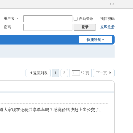
切
换
用户名
自动登录
找回密码
到
窄
密码
立即注册
登录
版
快捷导航
返回列表
1
2
/ 2 页
下一页
不知道大家现在还骑共享单车吗？感觉价格快赶上坐公交了。