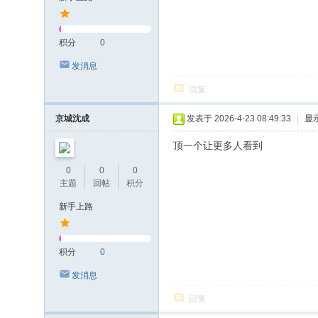
积分
0
发消息
回复
京城沈成
发表于 2026-4-23 08:49:33
|
显
顶一个让更多人看到
0
0
0
主题
回帖
积分
新手上路
积分
0
发消息
回复