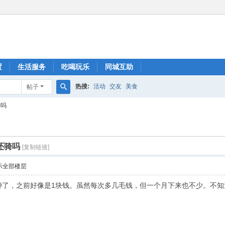
置
生活服务
吃喝玩乐
同城互助
热搜:
活动
交友
美食
帖子
搜
骑吗
索
还骑吗
[复制链接]
示全部楼层
5分钟了，之前好像是1块钱。虽然每次多几毛钱，但一个月下来也不少。