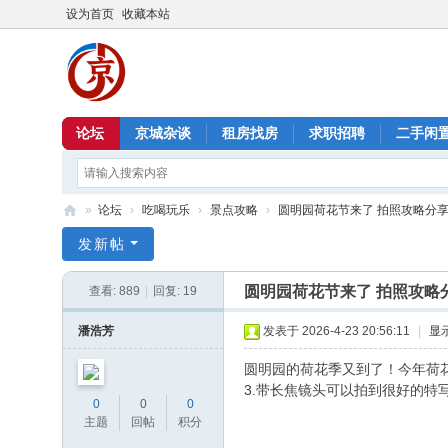
设为首页
收藏本站
论坛
京城杂谈
租房找房
求职招聘
二手闲
»
论坛
›
吃喝玩乐
›
景点攻略
›
圆明园荷花节来了 拍照攻略分
北
发新帖
京
圆明园荷花节来了 拍照攻略
查看:
889
|
回复:
19
信
息
潘浩芳
发表于 2026-4-23 20:56:11
|
显
港
圆明园的荷花季又到了！今年荷花
3.带长焦镜头可以拍到很好的特
0
0
0
主题
回帖
积分