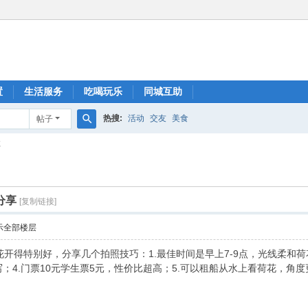
置
生活服务
吃喝玩乐
同城互助
热搜:
活动
交友
美食
帖子
搜
享
索
分享
[复制链接]
示全部楼层
开得特别好，分享几个拍照技巧：1.最佳时间是早上7-9点，光线柔和荷
写；4.门票10元学生票5元，性价比超高；5.可以租船从水上看荷花，角