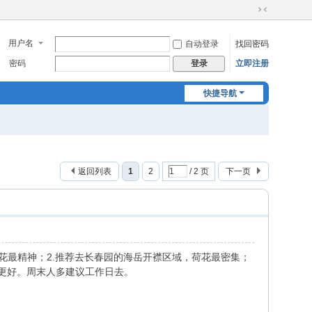
切
换
用户名
自动登录
找回密码
到
窄
密码
立即注册
登录
版
快捷导航
返回列表
1
2
/ 2 页
下一页
花最精神；2.推荐去长春园的海岳开襟区域，荷花最密集；
度更好。周末人多建议工作日去。