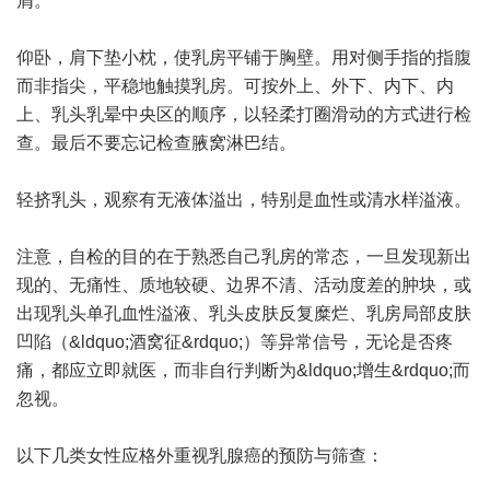
屑。
仰卧，肩下垫小枕，使乳房平铺于胸壁。用对侧手指的指腹
而非指尖，平稳地触摸乳房。可按外上、外下、内下、内
上、乳头乳晕中央区的顺序，以轻柔打圈滑动的方式进行检
查。最后不要忘记检查腋窝淋巴结。
轻挤乳头，观察有无液体溢出，特别是血性或清水样溢液。
注意，自检的目的在于熟悉自己乳房的常态，一旦发现新出
现的、无痛性、质地较硬、边界不清、活动度差的肿块，或
出现乳头单孔血性溢液、乳头皮肤反复糜烂、乳房局部皮肤
凹陷（&ldquo;酒窝征&rdquo;）等异常信号，无论是否疼
痛，都应立即就医，而非自行判断为&ldquo;增生&rdquo;而
忽视。
以下几类女性应格外重视乳腺癌的预防与筛查：