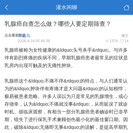
灌水闲聊
乳腺癌自查怎么做？哪些人要定期筛查？
点击重新加载
早起鸟
楼主
2026-4-24 05:48:39
1374
14
乳腺癌被称为女性健康的&ldquo;头号杀手&rdquo;。与许多
伴有剧烈疼痛的疾病不同，早期乳腺癌患者最常见的症状是
乳房内出现可触及的无痛性肿块。
乳腺癌这个&ldquo;不痛不痒&rdquo;的特点，与人们通常认
为的&ldquo;肿块伴有疼痛才是大问题&rdquo;的认知相悖，
极易被患者忽略。许多人误以为只是常见的乳腺增生，或心
存侥幸，认为&ldquo;不痛就没事&rdquo;，从而延误了就诊
时机。据临床观察，有相当一部分乳腺癌患者确诊时已非早
期，错失了进行保乳手术兼顾创伤最小化的最佳窗口期。因
此，破除&ldquo;无痛即无事&rdquo;的误解，是提高早期乳