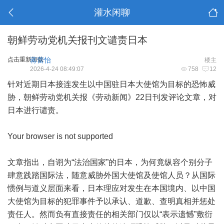
灌水闲聊
朝鲜劳动党机关报刊文谴责日本
点击重新加载
蒋蕾怡
楼主
2026-4-24 08:49:07
758
12
针对近期日本接连发生以中国驻日本大使馆为目标的恐怖威
胁，朝鲜劳动党机关报《劳动新闻》22日刊发评论文章，对
日本进行谴责。
Your browser is not supported
文章指出，自诩为“法治国家”的日本，为何竟纵容个别分子
肆意践踏国际法，随意威胁外国大使馆及使馆人员？从国际
惯例与道义层面来看，日本理应对发生在本国境内、以中国
大使馆为目标的犯罪事件予以承认、道歉、查明真相并惩处
责任人。然而负有直接责任的相关部门仅以“表示遗憾”敷衍