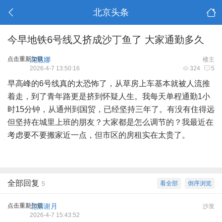
北京头条
今早地铁6号线又挤成沙丁鱼了 大家通勤多久
点击重新加载
沈慧娜
楼主
2026-4-7 13:50:16
324
5
早高峰的6号线真的太恐怖了，从草房上车基本就被人流推
着走，到了青年路更是挤到怀疑人生。我每天单程通勤1小
时15分钟，从通州到国贸，已经坚持三年了。有没有住得远
但坚持在城里上班的朋友？大家都是怎么调节的？我最近在
考虑要不要搬家近一点，但市区的房租实在太贵了。
全部回复
看全部
倒序浏览
5
点击重新加载
北漂谢月
沙发
2026-4-7 15:43:52