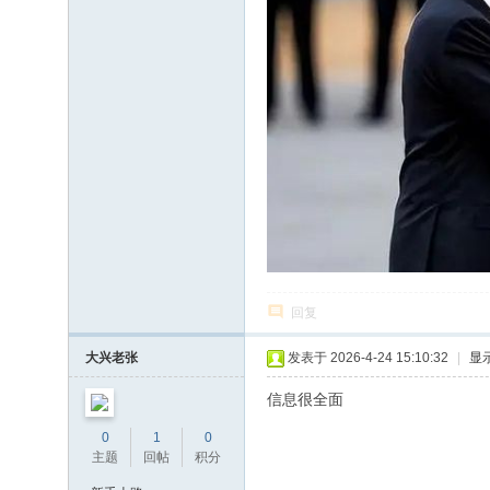
回复
大兴老张
发表于 2026-4-24 15:10:32
|
显
信息很全面
0
1
0
主题
回帖
积分