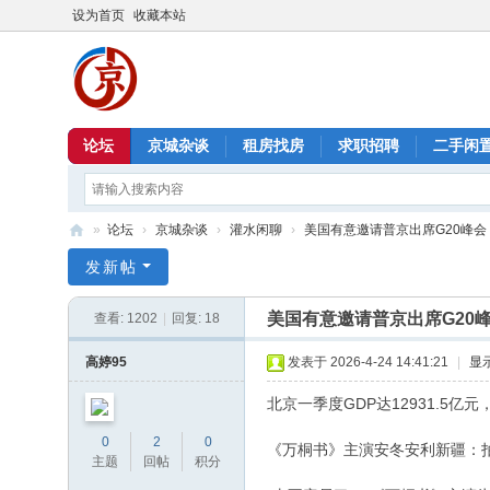
设为首页
收藏本站
论坛
京城杂谈
租房找房
求职招聘
二手闲
»
论坛
›
京城杂谈
›
灌水闲聊
›
美国有意邀请普京出席G20峰会
北
发新帖
京
美国有意邀请普京出席G20
查看:
1202
|
回复:
18
信
息
高婷95
发表于 2026-4-24 14:41:21
|
显
港
北京一季度GDP达12931.5亿元
0
2
0
《万桐书》主演安冬安利新疆：拍
主题
回帖
积分