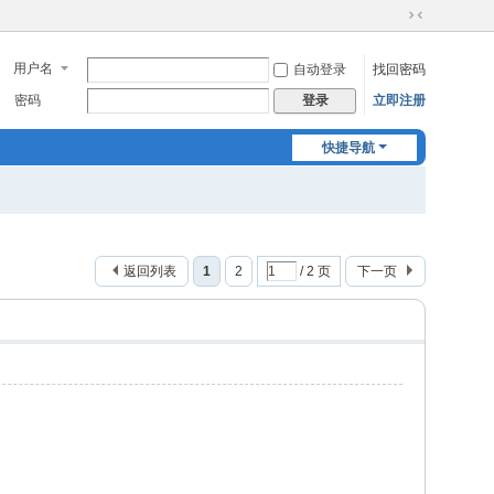
切
换
用户名
自动登录
找回密码
到
窄
密码
立即注册
登录
版
快捷导航
返回列表
1
2
/ 2 页
下一页