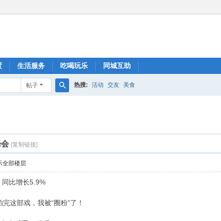
置
生活服务
吃喝玩乐
同城互助
热搜:
活动
交友
美食
帖子
搜
索
峰会
[复制链接]
示全部楼层
，同比增长5.9%
完这部戏，我被“圈粉”了！