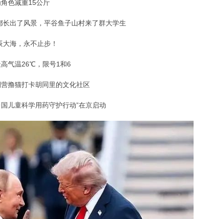
角色减重15公斤
都长出了风景，平谷鱼子山村来了群大学生
辰大海，永不止步！
高气温26℃，限号1和6
澜营撸猫打卡胡同里的文化社区
中国儿童科学用药守护行动”在京启动