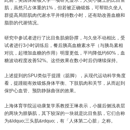
此前，美国休斯顿大学一项研究显示，人类小腿上的比目鱼
肌，虽然只占体重的1%，但若被正确锻炼，可帮助久坐人
群提高局部肌肉代谢水平并维持数小时，还有助改善血糖和
脂肪的代谢情况。
研究中参试者进行了比目鱼肌俯卧撑，与久坐不动相比，受
试者进行3小时训练后，餐后胰高血糖素水平（与胰岛素相
对抗，起增加血糖的作用）明显更低，平均降低约60%，血
糖波动程度改善52%。这些效果在数小时后仍继续保持。
上述提到的SPU类似于提踵（踮脚），从现代运动科学角度
看，提踵能有效锻炼身体平衡、下肢肌肉和关节，从而起到
保护心血管、预防静脉曲张的效果。
上海体育学院运动康复学系教授王琳表示，小腿后侧浅表层
的两块为腓肠肌，其下较深的一块就是比目鱼肌，它们合称
为&ldquo;三头肌&rdquo;，有「人体第二心脏」之称。