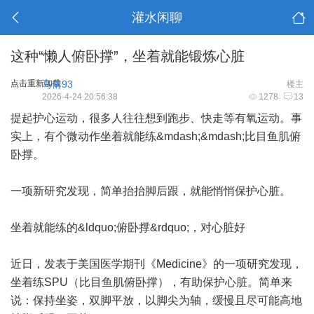
灌水闲聊
这种“懒人俯卧撑”，坐着就能锻炼心脏
点击重新加载
马倩93
楼主
2026-4-24 20:56:38
1278
13
提起护心运动，很多人往往想到跑步、快走等有氧运动。事
实上，有个微动作坐着就能练&mdash;&mdash;比目鱼肌俯
卧撑。
一项新研究发现，简单抬抬脚后跟，就能悄悄保护心脏。
坐着就能练的&ldquo;俯卧撑&rdquo;，对心脏好
近日，发表于美国医学期刊《Medicine》的一项研究发现，
坐着练SPU（比目鱼肌俯卧撑），有助保护心脏。简单来
说：保持坐姿，双脚平放，以脚尖为轴，缓慢且尽可能高地