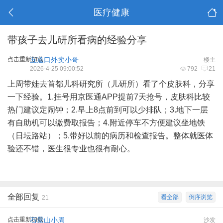
医疗健康
带孩子去儿研所看病的经验分享
点击重新加载
五道口外卖小哥
楼主
2026-4-25 09:00:52
792
21
上周带娃去首都儿科研究所（儿研所）看了个皮肤科，分享
一下经验。1.挂号用京医通APP提前7天抢号，皮肤科比较
热门建议定闹钟；2.早上8点前到可以少排队；3.地下一层
有自助机可以缴费取报告；4.附近停车不方便建议坐地铁
（日坛路站）；5.带好以前的病历和检查报告。整体就医体
验还不错，医生很专业也很有耐心。
全部回复
看全部
倒序浏览
21
点击重新加载
石景山小周
沙发