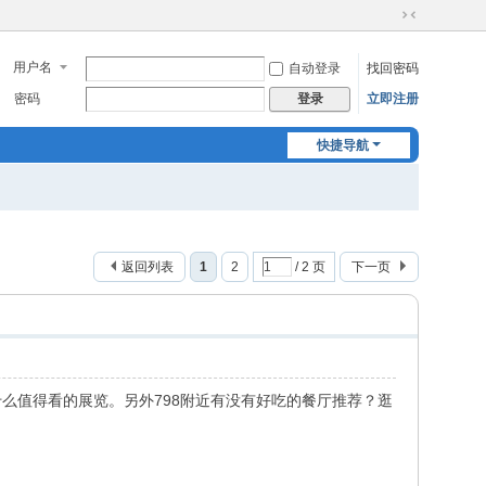
切
换
用户名
自动登录
找回密码
到
窄
密码
立即注册
登录
版
快捷导航
返回列表
1
2
/ 2 页
下一页
么值得看的展览。另外798附近有没有好吃的餐厅推荐？逛