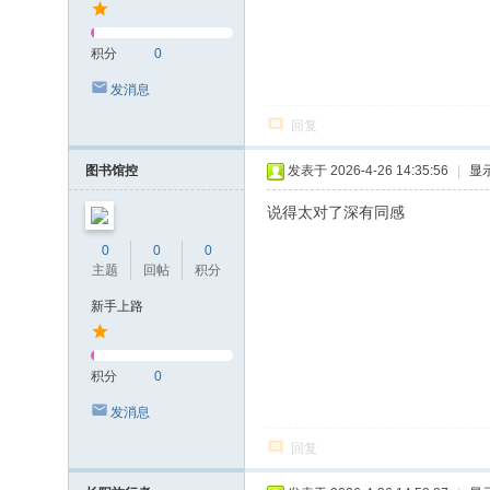
积分
0
发消息
回复
图书馆控
发表于 2026-4-26 14:35:56
|
显
说得太对了深有同感
0
0
0
主题
回帖
积分
新手上路
积分
0
发消息
回复