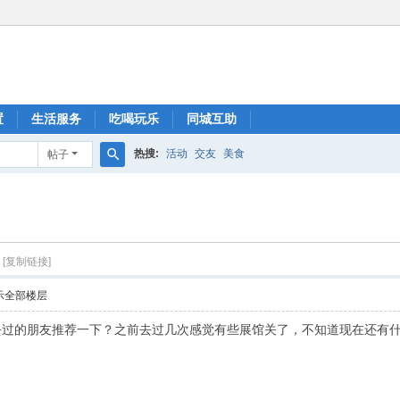
置
生活服务
吃喝玩乐
同城互助
热搜:
活动
交友
美食
帖子
搜
索
[复制链接]
示全部楼层
去过的朋友推荐一下？之前去过几次感觉有些展馆关了，不知道现在还有什