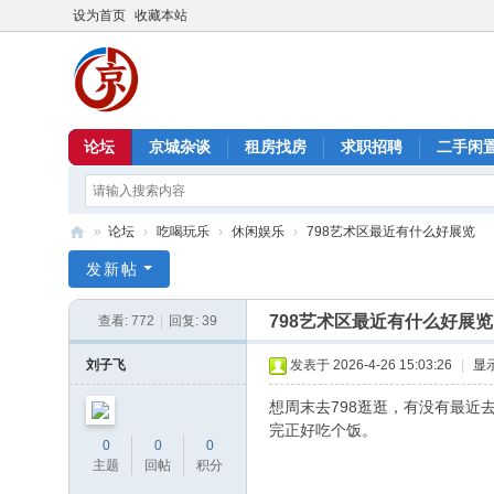
设为首页
收藏本站
论坛
京城杂谈
租房找房
求职招聘
二手闲
»
论坛
›
吃喝玩乐
›
休闲娱乐
›
798艺术区最近有什么好展览
北
发新帖
京
798艺术区最近有什么好展览
查看:
772
|
回复:
39
信
息
刘子飞
发表于 2026-4-26 15:03:26
|
显
港
想周末去798逛逛，有没有最近
完正好吃个饭。
0
0
0
主题
回帖
积分