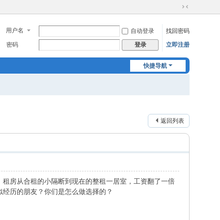
切
换
用户名
自动登录
找回密码
到
窄
密码
立即注册
登录
版
快捷导航
返回列表
。租房从合租的小隔断到现在的整租一居室，工资翻了一倍
似经历的朋友？你们是怎么做选择的？