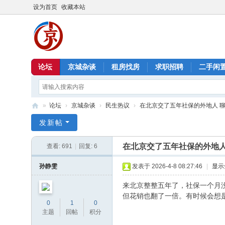
设为首页
收藏本站
论坛
京城杂谈
租房找房
求职招聘
二手闲
»
论坛
›
京城杂谈
›
民生热议
›
在北京交了五年社保的外地人 聊聊
北
发新帖
京
在北京交了五年社保的外地人
查看:
691
|
回复:
6
信
息
孙静雯
发表于 2026-4-8 08:27:46
|
显示
港
来北京整整五年了，社保一个月
但花销也翻了一倍。有时候会想
0
1
0
主题
回帖
积分