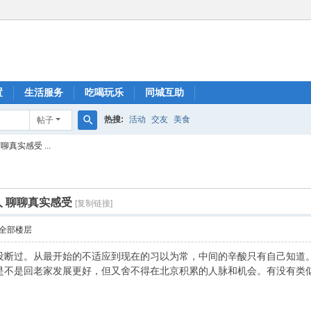
置
生活服务
吃喝玩乐
同城互助
热搜:
活动
交友
美食
帖子
搜
真实感受 ...
索
 聊聊真实感受
[复制链接]
全部楼层
没断过。从最开始的不适应到现在的习以为常，中间的辛酸只有自己知道
是不是回老家发展更好，但又舍不得在北京积累的人脉和机会。有没有类