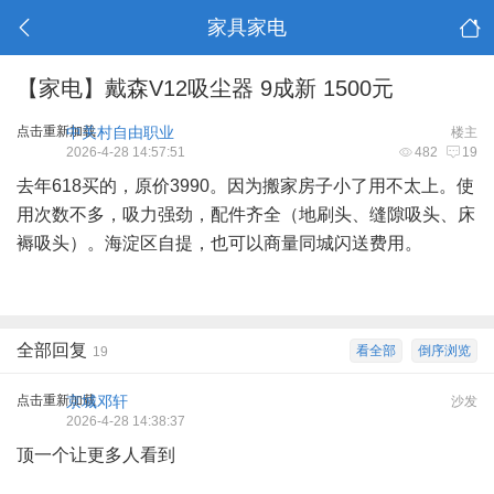
家具家电
【家电】戴森V12吸尘器 9成新 1500元
点击重新加载
中关村自由职业
楼主
2026-4-28 14:57:51
482
19
去年618买的，原价3990。因为搬家房子小了用不太上。使
用次数不多，吸力强劲，配件齐全（地刷头、缝隙吸头、床
褥吸头）。海淀区自提，也可以商量同城闪送费用。
全部回复
看全部
倒序浏览
19
点击重新加载
京城邓轩
沙发
2026-4-28 14:38:37
顶一个让更多人看到