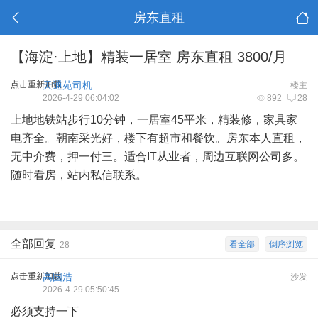
房东直租
【海淀·上地】精装一居室 房东直租 3800/月
点击重新加载
天通苑司机
楼主
2026-4-29 06:04:02
892
28
上地地铁站步行10分钟，一居室45平米，精装修，家具家
电齐全。朝南采光好，楼下有超市和餐饮。房东本人直租，
无中介费，押一付三。适合IT从业者，周边互联网公司多。
随时看房，站内私信联系。
全部回复
看全部
倒序浏览
28
点击重新加载
高国浩
沙发
2026-4-29 05:50:45
必须支持一下