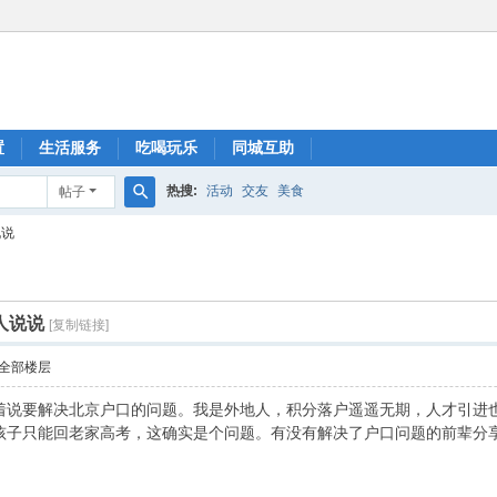
置
生活服务
吃喝玩乐
同城互助
热搜:
活动
交友
美食
帖子
搜
说说
索
人说说
[复制链接]
全部楼层
着说要解决北京户口的问题。我是外地人，积分落户遥遥无期，人才引进
孩子只能回老家高考，这确实是个问题。有没有解决了户口问题的前辈分