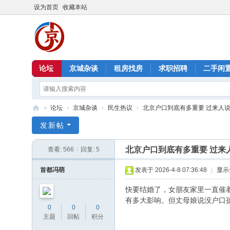
设为首页
收藏本站
论坛
京城杂谈
租房找房
求职招聘
二手闲
»
论坛
›
京城杂谈
›
民生热议
›
北京户口到底有多重要 过来人
北
发新帖
京
北京户口到底有多重要 过来
查看:
566
|
回复:
5
信
息
首都冯萌
发表于 2026-4-8 07:36:48
|
显示
港
快要结婚了，女朋友家里一直催
有多大影响。但丈母娘说没户口
0
0
0
主题
回帖
积分