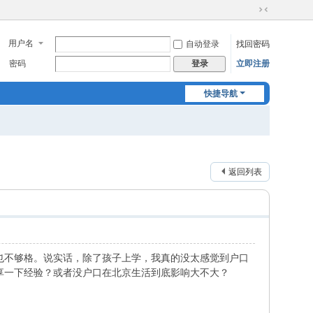
切
换
用户名
自动登录
找回密码
到
窄
密码
立即注册
登录
版
快捷导航
返回列表
也不够格。说实话，除了孩子上学，我真的没太感觉到户口
享一下经验？或者没户口在北京生活到底影响大不大？