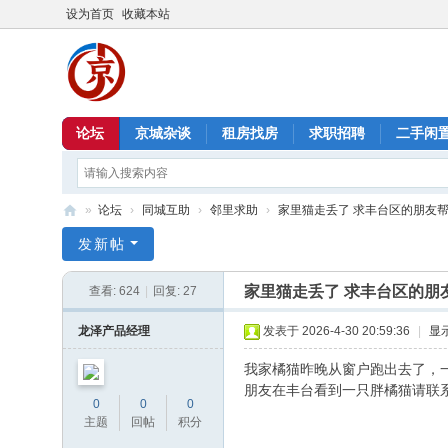
设为首页
收藏本站
论坛
京城杂谈
租房找房
求职招聘
二手闲
»
论坛
›
同城互助
›
邻里求助
›
家里猫走丢了 求丰台区的朋友
北
发新帖
京
家里猫走丢了 求丰台区的朋
查看:
624
|
回复:
27
信
息
龙泽产品经理
发表于 2026-4-30 20:59:36
|
显
港
我家橘猫昨晚从窗户跑出去了，
朋友在丰台看到一只胖橘猫请联
0
0
0
主题
回帖
积分