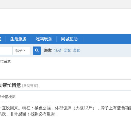
置
生活服务
吃喝玩乐
同城互助
热搜:
活动
交友
美食
帖子
搜
帮忙留意
索
友帮忙留意
[复制链接]
示全部楼层
一直没回来。特征：橘色公猫，体型偏胖（大概12斤），脖子上有蓝色项
系我，非常感谢！找到必有重谢！