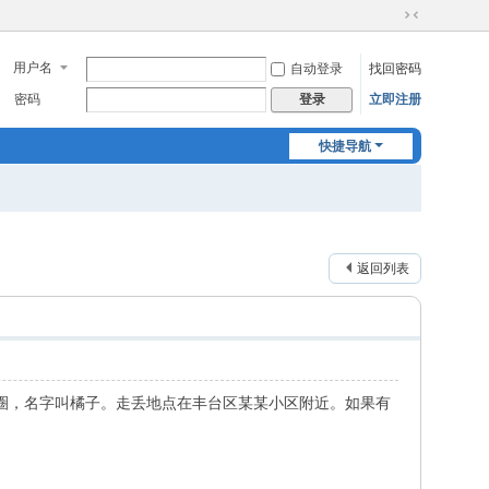
切
换
用户名
自动登录
找回密码
到
窄
密码
立即注册
登录
版
快捷导航
返回列表
圈，名字叫橘子。走丢地点在丰台区某某小区附近。如果有