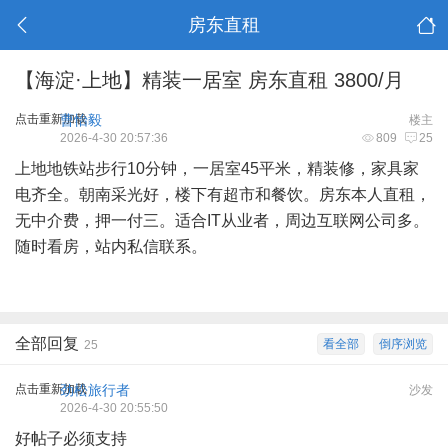
房东直租
【海淀·上地】精装一居室 房东直租 3800/月
点击重新加载
曹怡毅
楼主
2026-4-30 20:57:36
809
25
上地地铁站步行10分钟，一居室45平米，精装修，家具家
电齐全。朝南采光好，楼下有超市和餐饮。房东本人直租，
无中介费，押一付三。适合IT从业者，周边互联网公司多。
随时看房，站内私信联系。
全部回复
看全部
倒序浏览
25
点击重新加载
劲松旅行者
沙发
2026-4-30 20:55:50
好帖子必须支持