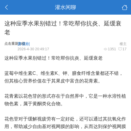
灌水闲聊
这种应季水果别错过！常吃帮你抗炎、延缓衰
老
点击重新加载
萧倩刚
楼主
2026-4-30 20:49:17
1351
17
这种应季水果别错过！常吃帮你抗炎、延缓衰老
蓝莓中维生素C、维生素K、钾、膳食纤维含量都还不错，
但其核心营养价值在于其果皮中富含的花青素。
花青素以花色苷的形式存在于自然界中，它是一种水溶性植
物色素，属于黄酮类化合物。
花色苷对于缓解视疲劳有一定好处，还可以通过其抗氧化作
用，帮助减少自由基对视网膜的影响，从而达到保护视网膜