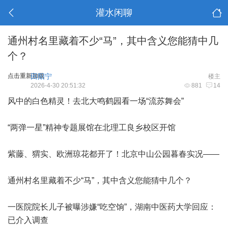
灌水闲聊
通州村名里藏着不少“马”，其中含义您能猜中几
个？
点击重新加载
田阳宁
楼主
2026-4-30 20:51:32
881
14
风中的白色精灵！去北大鸣鹤园看一场“流苏舞会”
“两弹一星”精神专题展馆在北理工良乡校区开馆
紫藤、猬实、欧洲琼花都开了！北京中山公园暮春实况——
通州村名里藏着不少“马”，其中含义您能猜中几个？
一医院院长儿子被曝涉嫌“吃空饷”，湖南中医药大学回应：
已介入调查