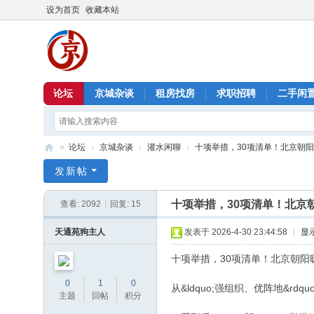
设为首页
收藏本站
论坛
京城杂谈
租房找房
求职招聘
二手闲
»
论坛
›
京城杂谈
›
灌水闲聊
›
十项举措，30项清单！北京朝阳暖“
北
发新帖
京
十项举措，30项清单！北京
查看:
2092
|
回复:
15
信
息
天通苑狗主人
发表于 2026-4-30 23:44:58
|
显
港
十项举措，30项清单！北京朝阳
0
1
0
从&ldquo;强组织、优阵地&rdquo;
主题
回帖
积分