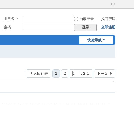
切
换
用户名
自动登录
找回密码
到
窄
密码
立即注册
登录
版
快捷导航
返回列表
1
2
/ 2 页
下一页