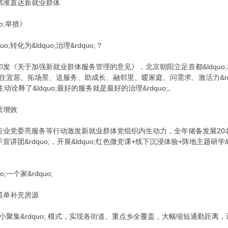
举措精准直达新就业群体
uo;举措》
o;转化为&ldquo;治理&rdquo;？
发《关于加强新就业群体服务管理的意见》，北京朝阳立足首都&ldquo;友
阵地、住宜居、拓场景、送服务、助成长、融邻里、暖家庭、问需求、激活力&r
诠释了&ldquo;最好的服务就是最好的治理&rdquo;。
提质增效
业党委亮服务等行动激发新就业群体党组织内生动力，全年储备发展20名新
;骑手宣讲团&rdquo;，开展&ldquo;红色微党课+线下沉浸体验+阵地主题研学&
uo;一个家&rdquo;
仅是简单补充房源
散、小聚集&rdquo; 模式，实现各街道、重点乡全覆盖，大幅缩短通勤