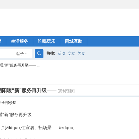
置
生活服务
吃喝玩乐
同城互助
热搜:
活动
交友
美食
帖子
搜
新”服务再升级—— ...
索
朝阳暖“新”服务再升级——
[复制链接]
示全部楼层
暖“新”服务再升级——
到&ldquo;住宜居、拓场景......&rdquo;