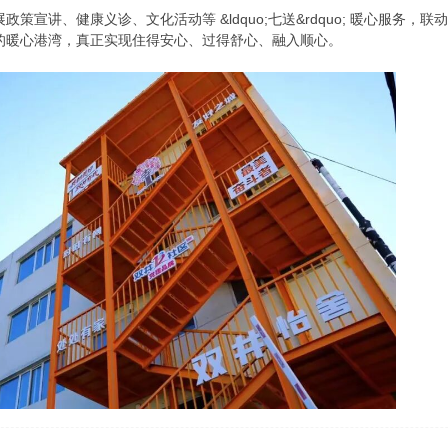
策宣讲、健康义诊、文化活动等 &ldquo;七送&rdquo; 暖心服
的暖心港湾，真正实现住得安心、过得舒心、融入顺心。