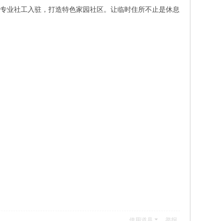
务，联动专业社工入驻，打造特色家园社区。让临时住所不止是休息
使用道具
举报