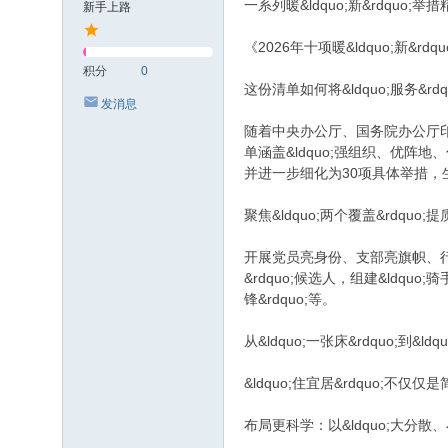
一系列暖&ldquo;新&rdquo;
新手上路
《2026年十项暖&ldquo;新&rdq
积分
0
这份清单如何将&ldquo;服务&rdqu
发消息
随着中央办公厅、国务院办公厅印
单涵盖&ldquo;强组织、优
并进一步细化为30项具体举措，生动
聚焦&ldquo;两个覆盖&rdquo;
开展党员亮身份、支部亮旗帜、行
&rdquo;候选人，组建&ldquo
锋&rdquo;等。
从&ldquo;一张床&rdquo;到&ldq
&ldquo;住宜居&rdquo;不仅
布局更科学：以&ldquo;大分