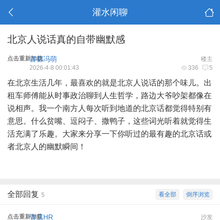
灌水闲聊
北京人说话真的自带幽默感
点击重新加载
首都冯萌
楼主
2026-4-8 00:01:43
336
5
在北京生活几年，最喜欢的就是北京人说话的那个味儿。出
租车师傅能从时事政治聊到人生哲学，路边大爷吵架都像在
说相声。我一个南方人每次听到地道的北京话都觉得特别有
意思。什么贫嘴、逗闷子、撒鸭子，这些词光听着就觉得生
活充满了乐趣。大家来分享一下你听过的最有趣的北京话或
者北京人的幽默瞬间！
全部回复
看全部
倒序浏览
5
点击重新加载
管庄HR
沙发