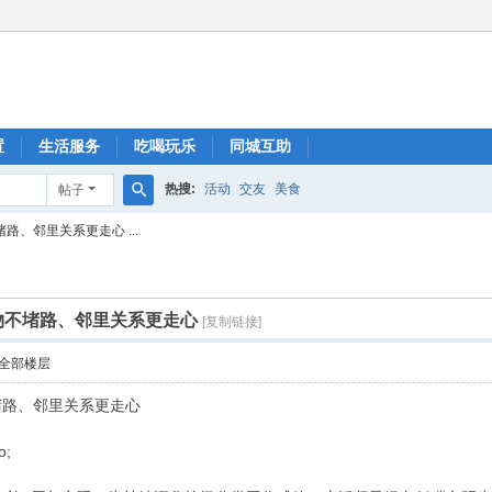
置
生活服务
吃喝玩乐
同城互助
热搜:
活动
交友
美食
帖子
搜
路、邻里关系更走心 ...
索
物不堵路、邻里关系更走心
[复制链接]
全部楼层
堵路、邻里关系更走心
o;