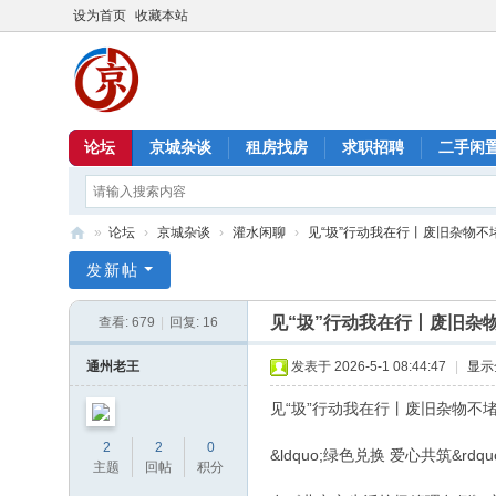
设为首页
收藏本站
论坛
京城杂谈
租房找房
求职招聘
二手闲
»
论坛
›
京城杂谈
›
灌水闲聊
›
见“圾”行动我在行丨废旧杂物不堵
北
发新帖
京
见“圾”行动我在行丨废旧杂
查看:
679
|
回复:
16
信
息
通州老王
发表于 2026-5-1 08:44:47
|
显示
港
见“圾”行动我在行丨废旧杂物不
2
2
0
&ldquo;绿色兑换 爱心共筑&rdqu
主题
回帖
积分