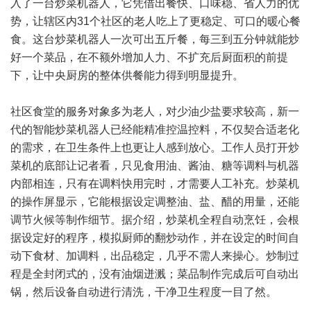
入了一台炒菜机器人，它凭借出餐快、口味稳、省人力的优
势，让辖区内31个社区的老人吃上了更稳定、可口的暖心餐
食。这台炒菜机器人一次可出五斤餐，每三到五分钟就能炒
好一个菜品，在不额外增加人力、不扩充后厨面积的前提
下，让中央厨房的整体供餐能力得到明显提升。
社区食堂的服务对象多为老人，对少油少盐要求较高，新一
代的智能炒菜机器人已经能精准控温控料，不仅契合适老化
的需求，在卫生条件上也更让人感到放心。工作人员打开炒
菜机的底部让记者看，只见食用油、酱油、糖等调料与机器
内部相连，只有在调料快用完时，才需要人工补充。炒菜机
的操作屏显示，它能根据设定调整油、盐、醋的用量，还能
调节火候等制作细节。据介绍，炒菜机全程自动烹饪，会根
据设定好的程序，模拟厨师的翻炒动作，并在设定的时间自
动下食材、加调料，出品稳定，几乎不需人来操心。炒制过
程是全封闭式的，没有油烟迸溅；菜品制作完成后可自动出
锅，然后设备自动进行清洗，干净卫生程度一目了然。