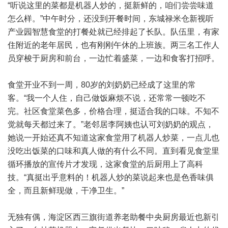
“听说这里的菜都是机器人炒的，挺新鲜的，咱们尝尝味道
怎么样。”中午时分，还没到开餐时间，东城禄米仓新视听
产业园智慧食堂的打餐处就已经排起了长队。队伍里，有家
住附近的老年居民，也有刚刚午休的上班族。两三名工作人
员穿梭于厨房和前台，一边忙着盛菜，一边和食客打招呼。
食堂开业不到一周，80岁的刘奶奶已经成了这里的常
客。“我一个人住，自己做饭麻烦不说，还常常一顿吃不
完。社区食堂菜色多，价格合理，挺适合我的口味。不知不
觉就每天都过来了。”老邻居李阿姨也认可刘奶奶的观点，
她说一开始还真不知道这家食堂用了机器人炒菜，一点儿也
没吃出饭菜的口味和真人做的有什么不同。直到看见食堂里
循环播放的宣传片才发现，这家食堂的后厨用上了高科
技。“真挺出乎意料的！机器人炒的菜说起来也是色香味俱
全，而且新鲜现做，干净卫生。”
无独有偶，海淀区西三旗街道养老助餐中央厨房最近也新引