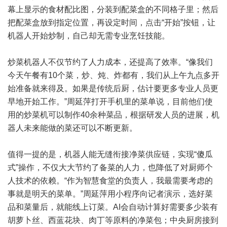
幕上显示的食材配比图，分装到配菜盒的不同格子里；然后
把配菜盒放到指定位置，再设定时间，点击“开始”按钮，让
机器人开始炒制，自己却无需专业烹饪技能。
炒菜机器人不仅节约了人力成本，还提高了效率。“像我们
今天午餐有10个菜，炒、炖、炸都有，我们从上午九点多开
始准备就来得及。如果是传统后厨，估计要更多专业人员更
早地开始工作。”周延萍打开手机里的菜单说，目前他们使
用的炒菜机可以制作40余种菜品，根据研发人员的进展，机
器人未来能做的菜还可以不断更新。
值得一提的是，机器人能无缝衔接净菜供应链，实现“傻瓜
式”操作，不仅大大节约了备菜的人力，也降低了对厨师个
人技术的依赖。“作为智慧食堂的负责人，我最需要考虑的
事就是明天的菜单。”周延萍用小程序向记者演示，选好菜
品和菜量后，就能线上订菜。AI会自动计算好需要多少装有
胡萝卜丝、西蓝花块、肉丁等原料的净菜包；中央厨房接到