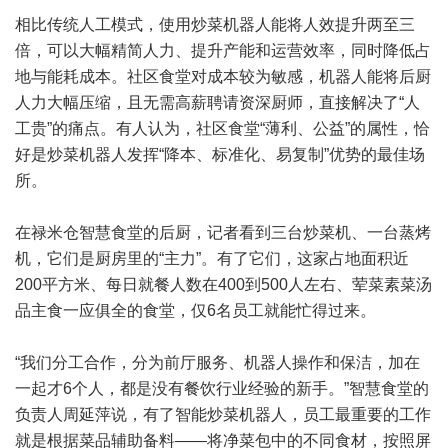
相比传统人工模式，使用炒菜机器人能将人效提升两至三
倍，可以大幅精简人力、提升产能和运营效率，同时降低占
地与能耗成本。社区食堂对成本较为敏感，机器人能将后厨
人力大幅压缩，且无需高薪聘请资深厨师，直接解决了“人
工贵”的痛点。有人认为，社区食堂“薄利、公益”的属性，恰
好是炒菜机器人发挥“降本、标准化、易复制”优势的最佳场
所。
在禄米仓智慧食堂的后厨，记者看到三台炒菜机、一台蒸烤
机，它们是厨房里的“主力”。有了它们，这家占地面积近
200平方米、每日就餐人数在400到500人左右、荤菜素菜汤
品主食一应俱全的食堂，仅6名员工就能忙得过来。
“我们分工合作，分为前厅服务、机器人操作和保洁，加在
一起才6个人，都是没有餐饮行业经验的新手。”智慧食堂的
负责人周延萍说，有了智能炒菜机器人，员工最重要的工作
就是根据菜品辅助备料——将净菜包中的不同食材，按照屏