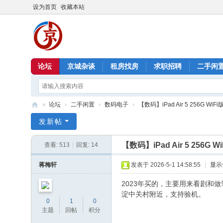
设为首页
收藏本站
论坛
京城杂谈
租房找房
求职招聘
二手闲
»
论坛
›
二手闲置
›
数码电子
›
【数码】iPad Air 5 256G WiFi
北
发新帖
京
【数码】iPad Air 5 256G W
查看:
513
|
回复:
14
信
息
蒋梅轩
发表于 2026-5-1 14:58:55
|
显示
港
2023年买的，主要用来看剧和
淀中关村附近，支持验机。
0
1
0
主题
回帖
积分