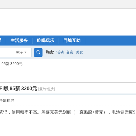
置
生活服务
吃喝玩乐
同城互助
热搜:
活动
交友
美食
帖子
搜
版 95新 3200元
索
iFi版 95新 3200元
[复制链接]
全部楼层
做笔记，使用频率不高。屏幕完美无划痕（一直贴膜+带壳），电池健康度