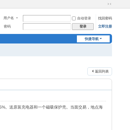
切
换
用户名
自动登录
找回密码
到
窄
密码
立即注册
登录
版
快捷导航
返回列表
95%。送原装充电器和一个磁吸保护壳。当面交易，地点海