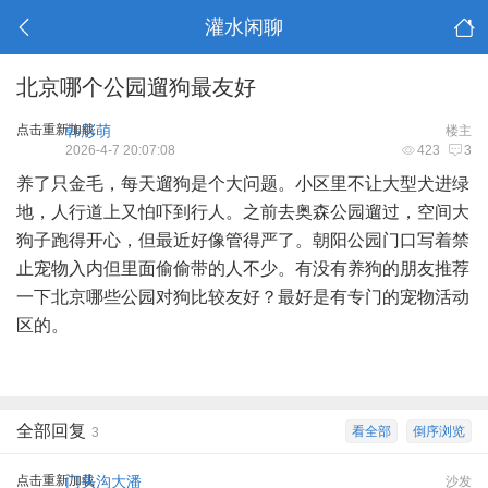
灌水闲聊
北京哪个公园遛狗最友好
点击重新加载
韩彤萌
楼主
2026-4-7 20:07:08
423
3
养了只金毛，每天遛狗是个大问题。小区里不让大型犬进绿
地，人行道上又怕吓到行人。之前去奥森公园遛过，空间大
狗子跑得开心，但最近好像管得严了。朝阳公园门口写着禁
止宠物入内但里面偷偷带的人不少。有没有养狗的朋友推荐
一下北京哪些公园对狗比较友好？最好是有专门的宠物活动
区的。
全部回复
看全部
倒序浏览
3
点击重新加载
门头沟大潘
沙发