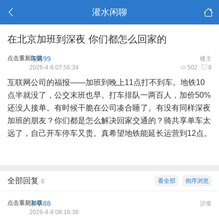
灌水闲聊
在北京加班到深夜 你们都怎么回家的
点击重新加载
马涛99
楼主
2026-4-8 07:56:34
502
8
互联网公司的福报——加班到晚上11点打不到车。地铁10
点半就没了，公交末班也早。打车排队一两百人，加价50%
还没人接单。有时候干脆在公司凑合睡了。有没有同样深夜
加班的朋友？你们都是怎么解决回家交通的？骑共享单车太
远了，自己开车停车又贵。真希望地铁能延长运营到12点。
全部回复
看全部
倒序浏览
8
点击重新加载
宋平88
沙发
2026-4-8 08:16:36