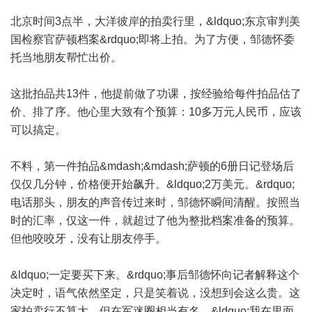
北京时间3点半，大洋彼岸的拍卖行里，&ldquo;东京审判美
国检察官萨顿档案&rdquo;即将上拍。为了方便，邹德怀委
托当地朋友帮忙出价。
这批拍品共13件，他提前做了功课，按经验给每件拍品估了
价、排了序。他心里大致有个预算：10多万元人民币，应该
可以搞定。
不料，第一件拍品&mdash;&mdash;萨顿的6册日记登场后
仅仅几分钟，价格便开始飙升。&ldquo;2万美元。&rdquo;
电话那头，朋友的声音传过来时，邹德怀瞬间清醒。按照当
时的汇率，仅这一件，就超过了他为整批档案准备的预算。
但他咬咬牙，没有让朋友停手。
&ldquo;一定要买下来。&rdquo;事后邹德怀向记者解释这个
决定时，语气依然坚定，只是笑着说，没想到会这么贵。这
家拍卖行不算大，但在军迷圈相当有名。&ldquo;我在里面