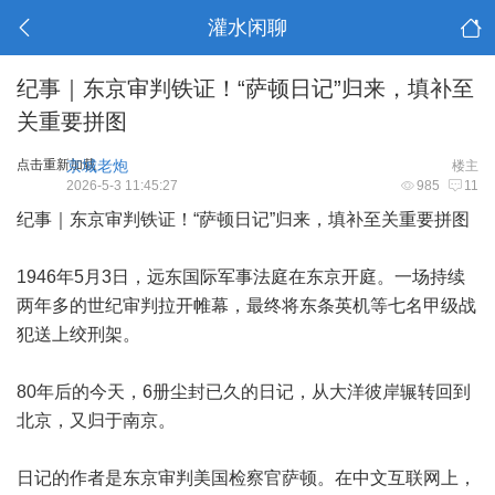
灌水闲聊
纪事｜东京审判铁证！“萨顿日记”归来，填补至
关重要拼图
点击重新加载
京城老炮
楼主
2026-5-3 11:45:27
985
11
纪事｜东京审判铁证！“萨顿日记”归来，填补至关重要拼图
1946年5月3日，远东国际军事法庭在东京开庭。一场持续
两年多的世纪审判拉开帷幕，最终将东条英机等七名甲级战
犯送上绞刑架。
80年后的今天，6册尘封已久的日记，从大洋彼岸辗转回到
北京，又归于南京。
日记的作者是东京审判美国检察官萨顿。在中文互联网上，