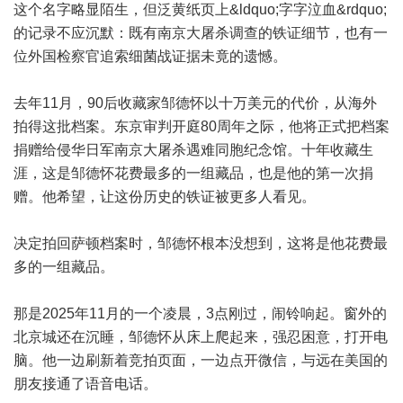
这个名字略显陌生，但泛黄纸页上&ldquo;字字泣血&rdquo;
的记录不应沉默：既有南京大屠杀调查的铁证细节，也有一
位外国检察官追索细菌战证据未竟的遗憾。
去年11月，90后收藏家邹德怀以十万美元的代价，从海外
拍得这批档案。东京审判开庭80周年之际，他将正式把档案
捐赠给侵华日军南京大屠杀遇难同胞纪念馆。十年收藏生
涯，这是邹德怀花费最多的一组藏品，也是他的第一次捐
赠。他希望，让这份历史的铁证被更多人看见。
决定拍回萨顿档案时，邹德怀根本没想到，这将是他花费最
多的一组藏品。
那是2025年11月的一个凌晨，3点刚过，闹铃响起。窗外的
北京城还在沉睡，邹德怀从床上爬起来，强忍困意，打开电
脑。他一边刷新着竞拍页面，一边点开微信，与远在美国的
朋友接通了语音电话。