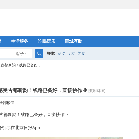
置
生活服务
吃喝玩乐
同城互助
热搜:
活动
交友
美食
帖子
搜
都新韵！线路已备好， ...
索
感受古都新韵！线路已备好，直接抄作业
[复制链接]
全部楼层
受古都新韵！线路已备好，直接抄作业
析尽在北京日报App