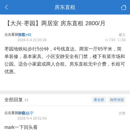
房东直租
【大兴·枣园】两居室 房东直租 2800/月
点击重新加载
管庄HR
楼主
2026-5-4 21:03:28
733
33
枣园地铁站步行5分钟，4号线直达。两室一厅65平米，简
单装修，基本家具。小区安静安全有门禁，楼下有菜市场和
公园。适合小家庭或两人合租。房东直租无中介费，长租可
优惠。
全部回复
看全部
倒序浏览
33
点击重新加载
帝都杨宇
沙发
2026-5-4 20:51:54
mark一下回头看