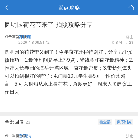
景点攻略
圆明园荷花节来了 拍照攻略分享
点击重新加载
韩彤萌
楼主
2026-4-8 09:54:42
874
23
圆明园的荷花季又到了！今年荷花开得特别好，分享几个拍
照技巧：1.最佳时间是早上7-9点，光线柔和荷花最精神；2.
推荐去长春园的海岳开襟区域，荷花最密集；3.带长焦镜头
可以拍到很好的特写；4.门票10元学生票5元，性价比超
高；5.可以租船从水上看荷花，角度更好。周末人多建议工
作日去。
全部回复
看全部
倒序浏览
23
点击重新加载
高国浩
沙发