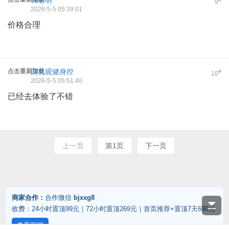
韩彤萌
9
2026-5-5 05:39:01
价格合理
点击重新加载
回龙观健身控
#
10
2026-5-5 05:51:40
已经去体验了不错
上一页
第1页
下一页
商家合作：
合作微信
bjxxg8
收费：24小时置顶99元｜72小时置顶269元｜首页推荐+置顶7天699元
查看明细