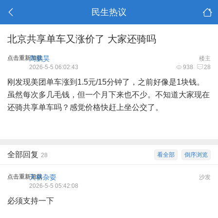
民生热议
北京共享单车又涨价了 大家还骑吗
点击重新加载
周鹏昊
楼主
2026-5-5 06:02:43
938
28
刚发现美团单车涨到1.5元/15分钟了，之前好像是1块钱。
虽然每次多几毛钱，但一个月下来也不少。不知道大家现在
还骑共享单车吗？感觉价格快赶上坐公交了。
全部回复
看全部
倒序浏览
28
点击重新加载
天桥杂耍
沙发
2026-5-5 05:42:08
必须支持一下